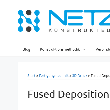
Zum
Inhalt
springen
Blog
Konstruktionsmethodik
Verbind
Start
»
Fertigungstechnik
»
3D Druck
»
Fused Depo
Fused Deposition