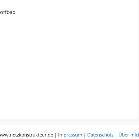
toffbad
www.netzkonstrukteur.de |
Impressum
|
Datenschutz
|
Über mic