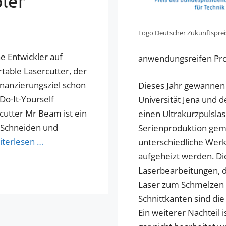
ler
Logo Deutscher Zukunftsprei
e Entwickler auf
anwendungsreifen Pro
rtable Lasercutter, der
inanzierungsziel schon
Dieses Jahr gewannen 
 Do-It-Yourself
Universität Jena und 
cutter Mr Beam ist ein
einen Ultrakurzpulsla
s Schneiden und
Serienproduktion gema
terlesen …
unterschiedliche Werk
aufgeheizt werden. Di
Laserbearbeitungen, d
Laser zum Schmelzen 
Schnittkanten sind di
Ein weiterer Nachteil 