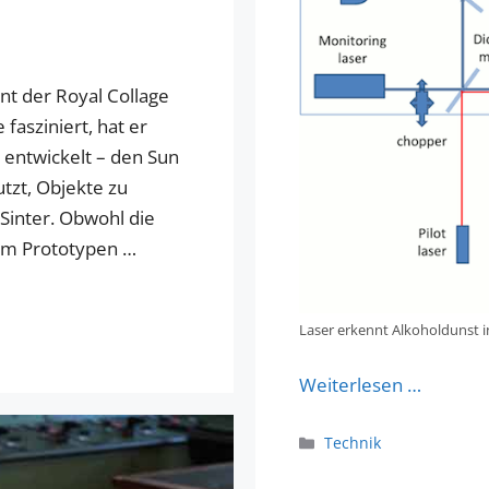
nt der Royal Collage
fasziniert, hat er
 entwickelt – den Sun
tzt, Objekte zu
 Sinter. Obwohl die
nem Prototypen …
Laser erkennt Alkoholdunst in
Weiterlesen …
Kategorien
Technik