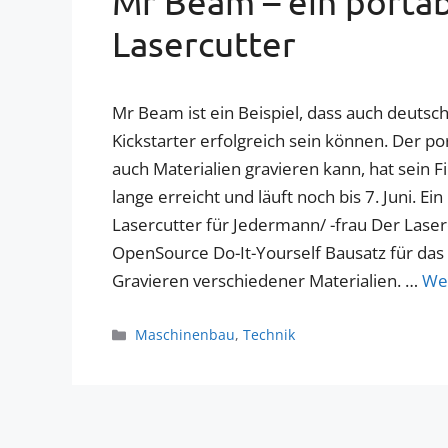
Mr Beam – ein portab
Lasercutter
Mr Beam ist ein Beispiel, dass auch deutsch
Kickstarter erfolgreich sein können. Der po
auch Materialien gravieren kann, hat sein F
lange erreicht und läuft noch bis 7. Juni. Ein
Lasercutter für Jedermann/ -frau Der Laser
OpenSource Do-It-Yourself Bausatz für da
Gravieren verschiedener Materialien. …
Wei
Kategorien
Maschinenbau
,
Technik