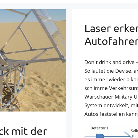
Laser erke
Autofahre
Don´t drink and drive 
So lautet die Devise, an
es immer wieder alkoho
schlimme Verkehrsunfä
Warschauer Military Un
System entwickelt, mi
Autos feststellen kann
ck mit der