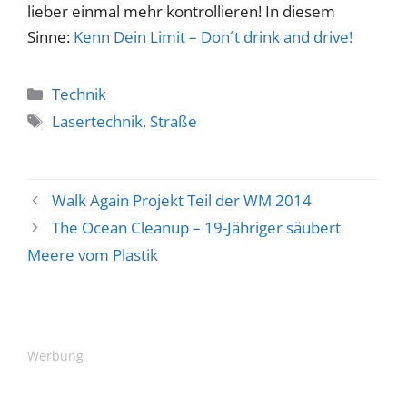
lieber einmal mehr kontrollieren! In diesem
Sinne:
Kenn Dein Limit – Don´t drink and drive!
Kategorien
Technik
Schlagwörter
Lasertechnik
,
Straße
Walk Again Projekt Teil der WM 2014
The Ocean Cleanup – 19-Jähriger säubert
Meere vom Plastik
Werbung